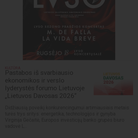
KULTŪRA
Pastabos iš svarbiausio
ekonomikos ir verslo
lyderystės forumo Lietuvoje
„Lietuvos Davosas 2026“
Didžiausią poveikį konkurencingumui artimiausiais metais
turės trys sritys: energetika, technologijos ir gynyba
Virginija Gečaitė, Europos investicijų banko grupės biuro
vadovė L...