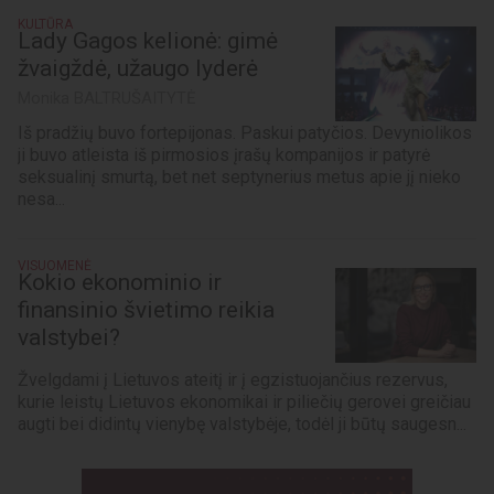
KULTŪRA
Lady Gagos kelionė: gimė
žvaigždė, užaugo lyderė
Monika BALTRUŠAITYTĖ
Iš pradžių buvo fortepijonas. Paskui patyčios. Devyniolikos
ji buvo atleista iš pirmosios įrašų kompanijos ir patyrė
seksualinį smurtą, bet net septynerius metus apie jį nieko
nesa...
VISUOMENĖ
Kokio ekonominio ir
finansinio švietimo reikia
valstybei?
Žvelgdami į Lietuvos ateitį ir į egzistuojančius rezervus,
kurie leistų Lietuvos ekonomikai ir piliečių gerovei greičiau
augti bei didintų vienybę valstybėje, todėl ji būtų saugesn...