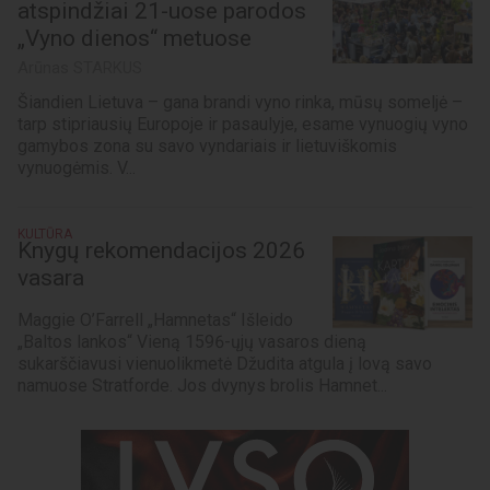
atspindžiai 21-uose parodos
„Vyno dienos“ metuose
Arūnas STARKUS
Šiandien Lietuva – gana brandi vyno rinka, mūsų someljė –
tarp stipriausių Europoje ir pasaulyje, esame vynuogių vyno
gamybos zona su savo vyndariais ir lietuviškomis
vynuogėmis. V...
KULTŪRA
Knygų rekomendacijos 2026
vasara
Maggie O’Farrell „Hamnetas“ Išleido
„Baltos lankos“ Vieną 1596-ųjų vasaros dieną
sukarščiavusi vienuolikmetė Džudita atgula į lovą savo
namuose Stratforde. Jos dvynys brolis Hamnet...