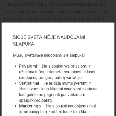
Įrenginys mus džiugina visose kategorijose, tad
tiek spartai, tiek fotografavimo galimybėms, tiek
išvaizdai, tiek baterijai, tiek patogumui laikant ir
naudojant įrenginį viena ranka neturime visiškai
jokių priekaištų. O kur dar ryškus ekranas,
ŠIOJE SVETAINĖJE NAUDOJAMI
kontrastingas spalvas atkuriantis net ir šviečiant
SLAPUKAI
tiesioginiams saulės spinduliams! Dar smagiau,
kad nuo šiol programinės įrangos naujinius savo
Mūsų svetainėje naudojami šie slapukai:
įrenginiams „Samsung“ teiks ilgiau nei „Google“
Privalomi
– šie slapukai yra privalomi ir
telefonams „Google Pixel“ – šaunu, ar ne? Beje,
užtikrina mūsų interneto svetainės sklandų
niekas apie tai per daug nekalba, bet būtent
naudojimą bei gerą patirtį vartotojui.
Statistiniai
– jie leidžia mums įvertinti ir
„Samsung“ įrenginiai iš visų išmaniųjų telefonų
išanalizuoti, kaip klientai naudojasi svetaine,
išsiskiria didžiausia meile lietuviškumui: rasite ne
kad galėtume pagerinti jos veikimą ir
tik vartotojo sąsają, išverstą į lietuvių kalbą, bet ir
apsipirkimo patirtį.
„Samsung“ klaviatūrą su lietuviškų raidžių eilute,
Marketingo
– šie slapukai naudojami rinkti
informaciją tam, kad teiktume tam tikrai
kad patogiai ir greitai galėtumėte rašyti
ne šveplai.