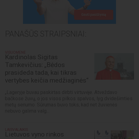
PANAŠŪS STRAIPSNIAI:
VISUOMENĖ
Kardinolas Sigitas
Tamkevičius: „Bėdos
prasideda tada, kai tikras
vertybes keičia medžiaginės“
„Lageryje buvau paskirtas dirbti virtuvėje. Atveždavo
bačkose žuvų, o jos visos pilkos spalvos, lyg dvidešimties
metų senumo. Sūrumas buvo toks, kad net žuvienės
nebuvo galima valg...
LAISVALAIKIS
Lietuvos vyno rinkos