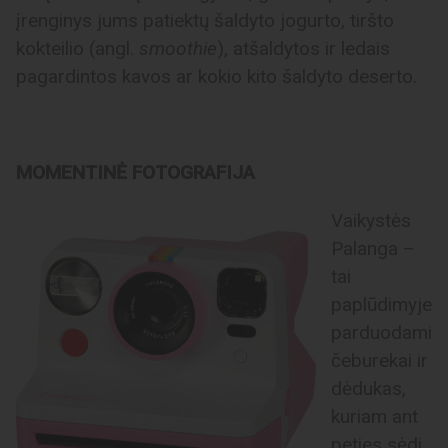
įrenginys jums patiektų šaldyto jogurto, tiršto
kokteilio (angl.
smoothie
), atšaldytos ir ledais
pagardintos kavos ar kokio kito šaldyto deserto.
MOMENTINĖ FOTOGRAFIJA
Vaikystės
Palanga –
tai
paplūdimyje
parduodami
čeburekai ir
dėdukas,
kuriam ant
peties sėdi