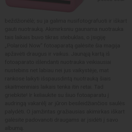
beždžionėlė; su ja galima nusifotografuoti ir iškart
gauti nuotrauką. Akimirksniu gaunama nuotrauka
tais laikais buvo tikras stebuklas, o įsigiję
„Polaroid Now“ fotoaparatą galėsite šia magija
apžavėti draugus ir vaikus. Jaunąją kartą iš
fotoaparato išlendanti nuotrauka veikiausiai
nustebins net labiau nei jus vaikystėje, mat
rankose laikyti išspausdintą nuotrauką šiais
skaitmeniniais laikais tenka itin retai. Tad
griebkite! Ir keliaukite su šiuo fotoaparatu į
audringą vakarėlį ar jūron besileidžiančios saulės
palydėti. O įamžintas gražiausias akimirkas iškart
galėsite padovanoti draugams ar įsidėti į savo
albumą.