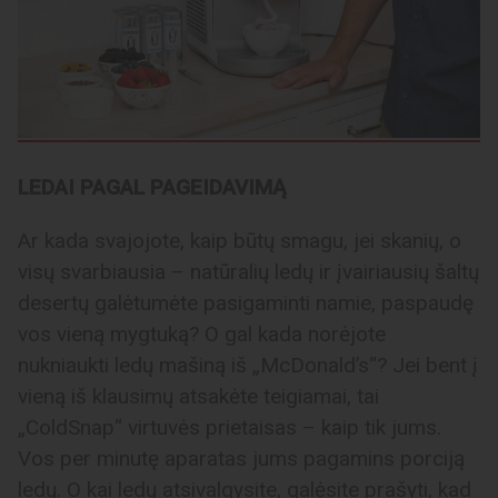
LEDAI PAGAL PAGEIDAVIMĄ
Ar kada svajojote, kaip būtų smagu, jei skanių, o
visų svarbiausia – natūralių ledų ir įvairiausių šaltų
desertų galėtumėte pasigaminti namie, paspaudę
vos vieną mygtuką? O gal kada norėjote
nukniaukti ledų mašiną iš „McDonald’s“? Jei bent į
vieną iš klausimų atsakėte teigiamai, tai
„ColdSnap“ virtuvės prietaisas – kaip tik jums.
Vos per minutę aparatas jums pagamins porciją
ledų. O kai ledų atsivalgysite, galėsite prašyti, kad