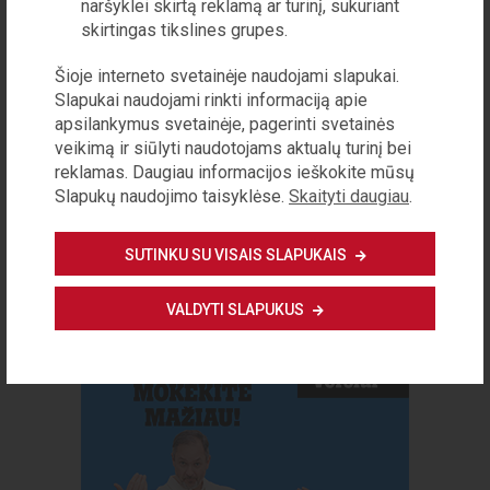
naršyklei skirtą reklamą ar turinį, sukuriant
skirtingas tikslines grupes.
ŠIS STRAIPSNIS SKIRTAS
Šioje interneto svetainėje naudojami slapukai.
Slapukai naudojami rinkti informaciją apie
PRENUMERATORIAMS
apsilankymus svetainėje, pagerinti svetainės
veikimą ir siūlyti naudotojams aktualų turinį bei
PRENUMERUOTI
reklamas. Daugiau informacijos ieškokite mūsų
Slapukų naudojimo taisyklėse.
Skaityti daugiau
.
PIRKTI STRAIPSNĮ
SUTINKU SU VISAIS SLAPUKAIS
VALDYTI SLAPUKUS