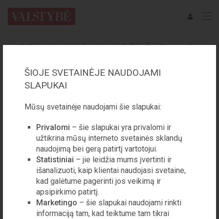
REKLAMOS GALIMYBĖS ŽURNALO
„VALSTYBĖ“ SPAUSDINTINĖJE
ŠIOJE SVETAINĖJE NAUDOJAMI
VERSIJOJE
SLAPUKAI
Mūsų svetainėje naudojami šie slapukai:
Parsisiųsti kainoraštį
(.pdf)
Privalomi
– šie slapukai yra privalomi ir
užtikrina mūsų interneto svetainės sklandų
naudojimą bei gerą patirtį vartotojui.
Privatumo politika
Statistiniai
– jie leidžia mums įvertinti ir
Reklamos galimybės
išanalizuoti, kaip klientai naudojasi svetaine,
Apie žurnalą
kad galėtume pagerinti jos veikimą ir
Kontaktinė informacija
apsipirkimo patirtį.
Marketingo
– šie slapukai naudojami rinkti
Visos teisės saugomos © 2020 VšĮ Demokratijos plėtros fondas
informaciją tam, kad teiktume tam tikrai
ISSN 1822-6574