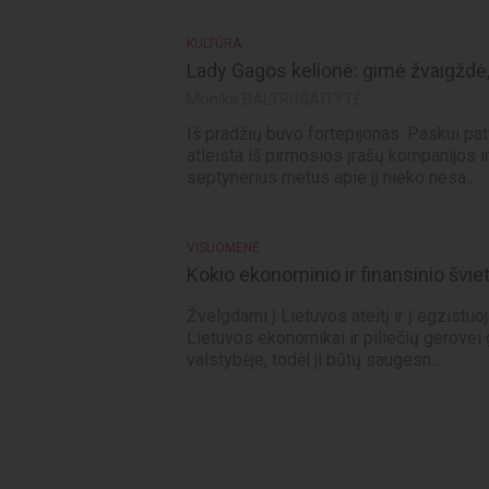
KULTŪRA
Lady Gagos kelionė: gimė žvaigždė
Monika BALTRUŠAITYTĖ
Iš pradžių buvo fortepijonas. Paskui pat
atleista iš pirmosios įrašų kompanijos i
septynerius metus apie jį nieko nesa...
VISUOMENĖ
Kokio ekonominio ir finansinio šviet
Žvelgdami į Lietuvos ateitį ir į egzistuo
Lietuvos ekonomikai ir piliečių gerovei 
valstybėje, todėl ji būtų saugesn...