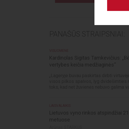
PANAŠŪS STRAIPSNIAI:
VISUOMENĖ
Kardinolas Sigitas Tamkevičius: „Bė
vertybes keičia medžiaginės“
„Lageryje buvau paskirtas dirbti virtuvė
visos pilkos spalvos, lyg dvidešimtie
toks, kad net žuvienės nebuvo galima val
LAISVALAIKIS
Lietuvos vyno rinkos atspindžiai 
metuose
Arūnas STARKUS