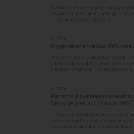
Šiandien Lietuva – gana brandi vyno rin
stipriausių Europoje ir pasaulyje, esa
lietuviškomis vynuogėmis. V...
KULTŪRA
Knygų rekomendacijos 2026 vasar
Maggie O’Farrell „Hamnetas“ Išleido „B
vasaros dieną sukarščiavusi vienuolikme
namuose Stratforde. Jos dvynys brolis 
KULTŪRA
Pastabos iš svarbiausio ekonomiko
Lietuvoje „Lietuvos Davosas 2026“
Didžiausią poveikį konkurencingumui art
sritys: energetika, technologijos ir gyny
investicijų banko grupės biuro vadovė L..