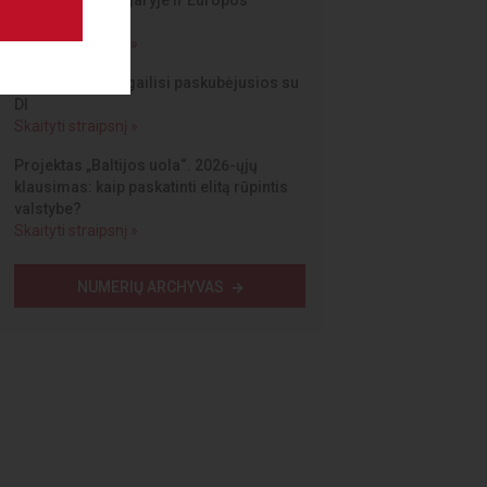
fronte, jos užnugaryje ir Europos
Sąjungoje“
Skaityti straipsnį »
JAV bendrovės gailisi paskubėjusios su
DI
Skaityti straipsnį »
Projektas „Baltijos uola“. 2026-ųjų
klausimas: kaip paskatinti elitą rūpintis
valstybe?
Skaityti straipsnį »
NUMERIŲ ARCHYVAS