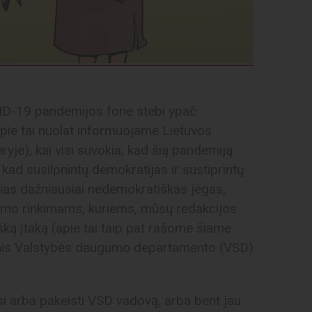
VID-19 pandemijos fone stebi ypač
apie tai nuolat informuojame Lietuvos
je), kai visi suvokia, kad šią pandemiją
kad susilpnintų demokratijas ir sustiprintų
usias dažniausiai nedemokratiškas jėgas,
eimo rinkimams, kuriems, mūsų redakcijos
išką įtaką (apie tai taip pat rašome šiame
nis Valstybės daugumo departamento (VSD)
arba pakeisti VSD vadovą, arba bent jau