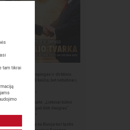
nės
jasi
 tam tikrai
D. Trumpas, Xi Jinpingas ir dirbtinis
intelektas pasaulį keičia, bet nebūtinai į
rmaciją
saugesnį
Skaityti straipsnį »
ojams
naudojimo
GINTARĖ Verbickaitė: „Lietuvai būtini
vienaragiai, ir jų gali būti daugiau“
Skaityti straipsnį »
D. Žalimas: „Kova su Rusija turi tęstis