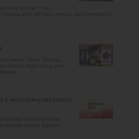
ka, mūsų someljė – tarp
me vynuogių vyno gamybos zona su savo vyndariais ir
a
altos lankos“ Vieną 1596-ųjų
tė Džudita atgula į lovą savo
Hamnet...
s ir verslo lyderystės forumo
imiausiais metais turės trys
ba Virginija Gečaitė, Europos
.