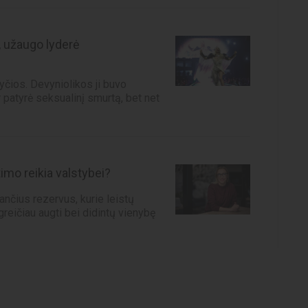
, užaugo lyderė
yčios. Devyniolikos ji buvo
r patyrė seksualinį smurtą, bet net
imo reikia valstybei?
jančius rezervus, kurie leistų
greičiau augti bei didintų vienybę