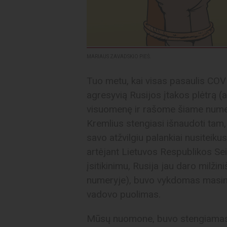
MARIAUS ZAVADSKIO PIEŠ.
Tuo metu, kai visas pasaulis CO
agresyvią Rusijos įtakos plėtrą (
visuomenę ir rašome šiame numery
Kremlius stengiasi išnaudoti tam, 
savo atžvilgiu palankiai nusiteik
artėjant Lietuvos Respublikos S
įsitikinimu, Rusija jau daro milžin
numeryje), buvo vykdomas masi
vadovo puolimas.
Mūsų nuomone, buvo stengiamasi 