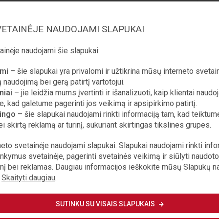
o vadovaujama institucija, kad ji būtų
nkimus bent kiek rimčiau pasipriešinti
VETAINĖJE NAUDOJAMI SLAPUKAI
e demokratinėje valstybėje toks puolimas,
 struktūrai, turinčiai ginti mus nuo mafijos
inėje naudojami šie slapukai:
apęs dešimt-mečio skandalu, Lietuvoje jį
omi
– šie slapukai yra privalomi ir užtikrina mūsų interneto svetai
ymas. Nors turėjo būti atvirkščiai. Turėjo
 naudojimą bei gerą patirtį vartotojui.
sios pastangos, kad būtų identifikuotos tos
niai
– jie leidžia mums įvertinti ir išanalizuoti, kaip klientai naudo
, kad šis puolimas būtų kuo galingesnis.
e, kad galėtume pagerinti jos veikimą ir apsipirkimo patirtį.
ingo
– šie slapukai naudojami rinkti informaciją tam, kad teiktume
a milžiniškas Lietuvos demokratijos
ei skirtą reklamą ar turinį, sukuriant skirtingas tikslines grupes.
sėtvarkoje, tiek informacinėje erdvėje.
neto svetainėje naudojami slapukai. Slapukai naudojami rinkti info
ankymus svetainėje, pagerinti svetainės veikimą ir siūlyti naudot
rinį bei reklamas. Daugiau informacijos ieškokite mūsų Slapukų 
.
Skaityti daugiau
.
RTAS PRENUMERATORIAMS
SUTINKU SU VISAIS SLAPUKAIS
PIRKTI STRAIPSNĮ