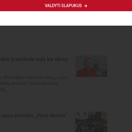
VALDYTI SLAPUKUS
dos prasideda tada, kai tikras
je. Atveždavo bačkose žuvų, o jos
s metų senumo. Sūrumas buvo
g...
21-uose parodos „Vyno dienos“