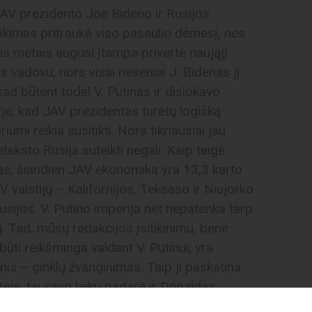
 JAV prezidento Joe Bideno ir Rusijos
ikimas pritraukė viso pasaulio dėmesį, nes
ais metais augusi įtampa privertė naująjį
s vadovu, nors visai neseniai J. Bidenas jį
ad būtent todėl V. Putinas ir dislokavo
yje, kad JAV prezidentas turėtų logišką
iumi reikia susitikti. Nors tikriausiai jau
eteksto Rusija suteikti negali. Kaip teigė
, šiandien JAV ekonomika yra 13,3 karto
AV valstijų – Kalifornijos, Teksaso ir Niujorko
sijos. V. Putino imperija net nepatenka tarp
 Tad, mūsų redakcijos įsitikinimu, bene
 būti reikšminga valdant V. Putinui, yra
nui – ginklų žvanginimas. Taip ji paskatina
 Beje, tai savo laiku padarė ir Donaldas
o beveik taip pat maloniai, kaip ir J.