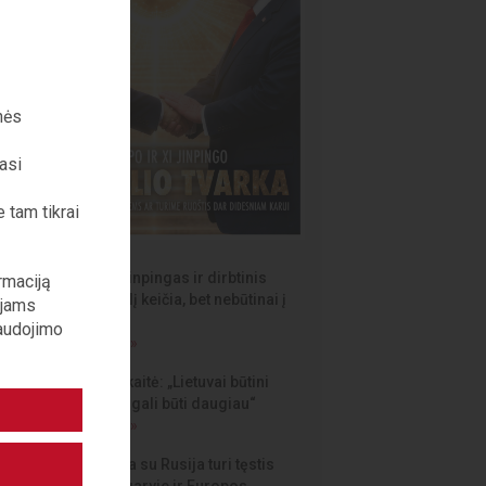
nės
jasi
 tam tikrai
D. Trumpas, Xi Jinpingas ir dirbtinis
rmaciją
intelektas pasaulį keičia, bet nebūtinai į
ojams
saugesnį
naudojimo
Skaityti straipsnį »
GINTARĖ Verbickaitė: „Lietuvai būtini
vienaragiai, ir jų gali būti daugiau“
Skaityti straipsnį »
D. Žalimas: „Kova su Rusija turi tęstis