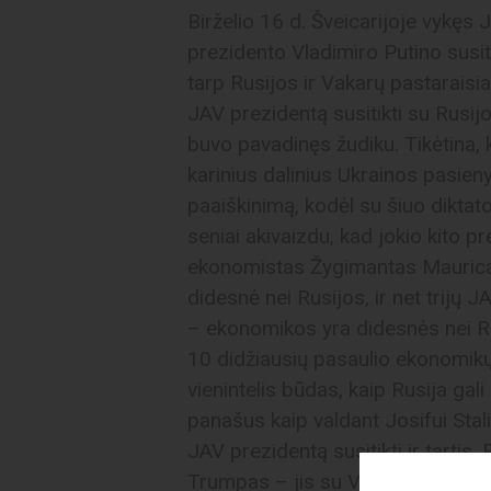
Birželio 16 d. Šveicarijoje vykęs
prezidento Vladimiro Putino susit
tarp Rusijos ir Vakarų pastaraisi
JAV prezidentą susitikti su Rusijo
buvo pavadinęs žudiku. Tikėtina, k
karinius dalinius Ukrainos pasien
paaiškinimą, kodėl su šiuo diktator
seniai akivaizdu, kad jokio kito pr
ekonomistas Žygimantas Mauricas
didesnė nei Rusijos, ir net trijų J
– ekonomikos yra didesnės nei Ru
10 didžiausių pasaulio ekonomikų.
vienintelis būdas, kaip Rusija gali
panašus kaip valdant Josifui Stali
JAV prezidentą susitikti ir tartis.
Trumpas – jis su V. Putinu bendrav