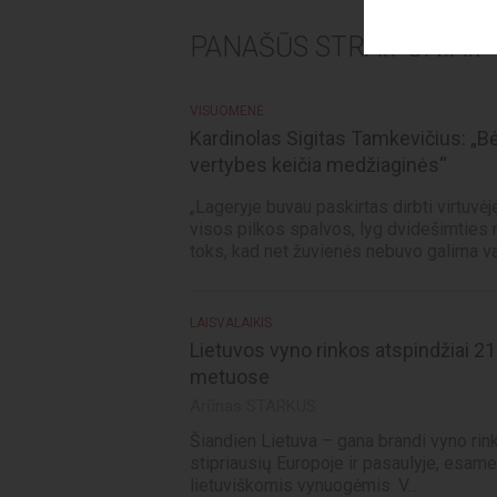
PANAŠŪS STRAIPSNIAI:
VISUOMENĖ
Kardinolas Sigitas Tamkevičius: „Bė
vertybes keičia medžiaginės“
„Lageryje buvau paskirtas dirbti virtuvė
visos pilkos spalvos, lyg dvidešimtie
toks, kad net žuvienės nebuvo galima val
LAISVALAIKIS
Lietuvos vyno rinkos atspindžiai 
metuose
Arūnas STARKUS
Šiandien Lietuva – gana brandi vyno rin
stipriausių Europoje ir pasaulyje, esa
lietuviškomis vynuogėmis. V...