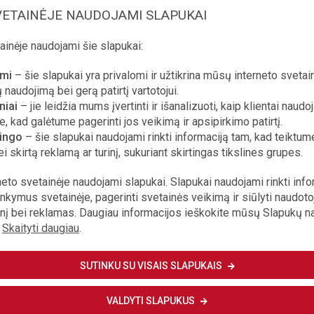
igiama, susitikime daugiau kalbėjo apie
VETAINĖJE NAUDOJAMI SLAPUKAI
us režimo opozicionierius, tokius kaip
inėje naudojami šie slapukai:
kimą, tiksliau – prieš taikos su V. Putinu
 uždegė žalią šviesą dujotiekiui „Nord
omi
– šie slapukai yra privalomi ir užtikrina mūsų interneto svetai
 naudojimą bei gerą patirtį vartotojui.
dalį JAV sąjungininkų Europoje, mat jie gal
niai
– jie leidžia mums įvertinti ir išanalizuoti, kaip klientai naudo
kų trukdymas šiam projektui buvo ne taktinis
e, kad galėtume pagerinti jos veikimą ir apsipirkimo patirtį.
ybinis sprendimas.
ingo
– šie slapukai naudojami rinkti informaciją tam, kad teiktume
ei skirtą reklamą ar turinį, sukuriant skirtingas tikslines grupes.
neto svetainėje naudojami slapukai. Slapukai naudojami rinkti info
ankymus svetainėje, pagerinti svetainės veikimą ir siūlyti naudot
rinį bei reklamas. Daugiau informacijos ieškokite mūsų Slapukų 
RTAS PRENUMERATORIAMS
.
Skaityti daugiau
.
PIRKTI STRAIPSNĮ
SUTINKU SU VISAIS SLAPUKAIS
VALDYTI SLAPUKUS