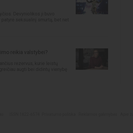
yčios. Devyniolikos ji buvo
r patyrė seksualinį smurtą, bet net
imo reikia valstybei?
jančius rezervus, kurie leistų
greičiau augti bei didintų vienybę
as
ISSN 1822-6574
Privatumo politika
Reklamos galimybės
Apie ž