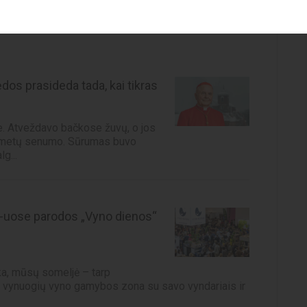
dos prasideda tada, kai tikras
je. Atveždavo bačkose žuvų, o jos
s metų senumo. Sūrumas buvo
g...
21-uose parodos „Vyno dienos“
ka, mūsų someljė – tarp
me vynuogių vyno gamybos zona su savo vyndariais ir