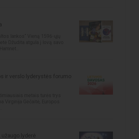
a
altos lankos“ Vieną 1596-ųjų
tė Džudita atgula į lovą savo
Hamnet...
s ir verslo lyderystės forumo
imiausiais metais turės trys
ba Virginija Gečaitė, Europos
.
, užaugo lyderė