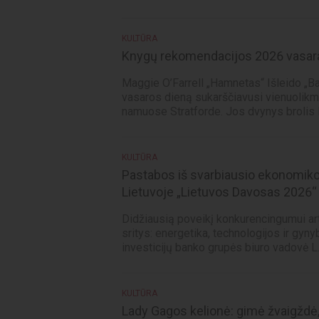
KULTŪRA
Knygų rekomendacijos 2026 vasar
Maggie O’Farrell „Hamnetas“ Išleido „B
vasaros dieną sukarščiavusi vienuolikme
namuose Stratforde. Jos dvynys brolis 
KULTŪRA
Pastabos iš svarbiausio ekonomiko
Lietuvoje „Lietuvos Davosas 2026“
Didžiausią poveikį konkurencingumui art
sritys: energetika, technologijos ir gyny
investicijų banko grupės biuro vadovė L..
KULTŪRA
Lady Gagos kelionė: gimė žvaigždė