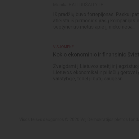
Monika BALTRUŠAITYTĖ
Iš pradžių buvo fortepijonas. Paskui pat
atleista iš pirmosios įrašų kompanijos i
septynerius metus apie jį nieko nesa...
VISUOMENĖ
Kokio ekonominio ir finansinio šviet
Žvelgdami į Lietuvos ateitį ir į egzistuo
Lietuvos ekonomikai ir piliečių gerovei 
valstybėje, todėl ji būtų saugesn...
Visos teisės saugomos © 2020 VšĮ Demokratijos plėtros fond