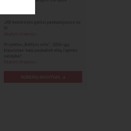
fronte, jos užnugaryje ir Europos
Sąjungoje“
Skaityti straipsnį »
JAV bendrovės gailisi paskubėjusios su
DI
Skaityti straipsnį »
Projektas „Baltijos uola“. 2026-ųjų
klausimas: kaip paskatinti elitą rūpintis
valstybe?
Skaityti straipsnį »
NUMERIŲ ARCHYVAS