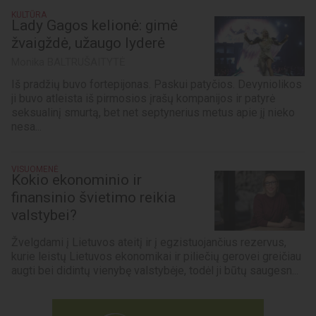
KULTŪRA
Lady Gagos kelionė: gimė
žvaigždė, užaugo lyderė
Monika BALTRUŠAITYTĖ
Iš pradžių buvo fortepijonas. Paskui patyčios. Devyniolikos
ji buvo atleista iš pirmosios įrašų kompanijos ir patyrė
seksualinį smurtą, bet net septynerius metus apie jį nieko
nesa...
VISUOMENĖ
Kokio ekonominio ir
finansinio švietimo reikia
valstybei?
Žvelgdami į Lietuvos ateitį ir į egzistuojančius rezervus,
kurie leistų Lietuvos ekonomikai ir piliečių gerovei greičiau
augti bei didintų vienybę valstybėje, todėl ji būtų saugesn...