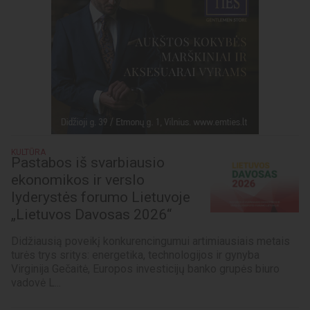
KULTŪRA
Pastabos iš svarbiausio
ekonomikos ir verslo
lyderystės forumo Lietuvoje
„Lietuvos Davosas 2026“
Didžiausią poveikį konkurencingumui artimiausiais metais
turės trys sritys: energetika, technologijos ir gynyba
Virginija Gečaitė, Europos investicijų banko grupės biuro
vadovė L...