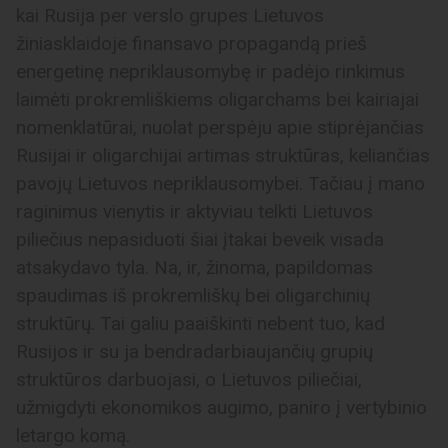
kai Rusija per verslo grupes Lietuvos
žiniasklaidoje finansavo propagandą prieš
energetinę nepriklausomybę ir padėjo rinkimus
laimėti prokremliškiems oligarchams bei kairiajai
nomenklatūrai, nuolat perspėju apie stiprėjančias
Rusijai ir oligarchijai artimas struktūras, keliančias
pavojų Lietuvos nepriklausomybei. Tačiau į mano
raginimus vienytis ir aktyviau telkti Lietuvos
piliečius nepasiduoti šiai įtakai beveik visada
atsakydavo tyla. Na, ir, žinoma, papildomas
spaudimas iš prokremliškų bei oligarchinių
struktūrų. Tai galiu paaiškinti nebent tuo, kad
Rusijos ir su ja bendradarbiaujančių grupių
struktūros darbuojasi, o Lietuvos piliečiai,
užmigdyti ekonomikos augimo, paniro į vertybinio
letargo komą.