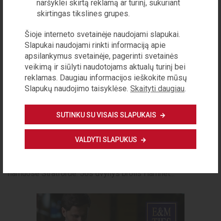
naršyklei skirtą reklamą ar turinį, sukuriant
atspindžiai 21-uose parodos
skirtingas tikslines grupes.
„Vyno dienos“ metuose
Arūnas STARKUS
Šioje interneto svetainėje naudojami slapukai.
Slapukai naudojami rinkti informaciją apie
Šiandien Lietuva – gana brandi vyno rinka, mūsų someljė –
tarp stipriausių Europoje ir pasaulyje, esame vynuogių vyno
apsilankymus svetainėje, pagerinti svetainės
gamybos zona su savo vyndariais ir lietuviškomis
veikimą ir siūlyti naudotojams aktualų turinį bei
vynuogėmis. V...
reklamas. Daugiau informacijos ieškokite mūsų
Slapukų naudojimo taisyklėse.
Skaityti daugiau
.
KULTŪRA
Knygų rekomendacijos 2026
SUTINKU SU VISAIS SLAPUKAIS
vasara
VALDYTI SLAPUKUS
Maggie O’Farrell „Hamnetas“ Išleido
„Baltos lankos“ Vieną 1596-ųjų vasaros dieną
sukarščiavusi vienuolikmetė Džudita atgula į lovą savo
namuose Stratforde. Jos dvynys brolis Hamnet...