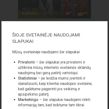
PANAŠŪS STRAIPSNIAI:
ŠIOJE SVETAINĖJE NAUDOJAMI
SLAPUKAI
VISUOMENĖ
Kardinolas Sigitas
Tamkevičius: „Bėdos
Mūsų svetainėje naudojami šie slapukai:
prasideda tada, kai tikras
Privalomi
– šie slapukai yra privalomi ir
vertybes keičia medžiaginės“
užtikrina mūsų interneto svetainės sklandų
„Lageryje buvau paskirtas dirbti virtuvėje. Atveždavo
naudojimą bei gerą patirtį vartotojui.
bačkose žuvų, o jos visos pilkos spalvos, lyg dvidešimties
Statistiniai
– jie leidžia mums įvertinti ir
metų senumo. Sūrumas buvo toks, kad net žuvienės
išanalizuoti, kaip klientai naudojasi svetaine,
nebuvo galima valg...
kad galėtume pagerinti jos veikimą ir
apsipirkimo patirtį.
Marketingo
– šie slapukai naudojami rinkti
LAISVALAIKIS
Lietuvos vyno rinkos
informaciją tam, kad teiktume tam tikrai