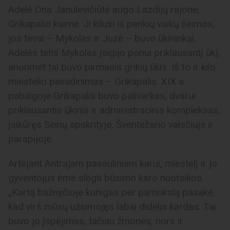
Adelė Ona Janulevičiūtė augo Lazdijų rajone,
Grikapalio kaime. Ji kilusi iš penkių vaikų šeimos,
jos tėvai – Mykolas ir Juzė – buvo ūkininkai.
Adelės tėtis Mykolas įsigijo ponui priklausantį ūkį,
anuomet tai buvo pirmasis grikių ūkis. Iš to ir kilo
miestelio pavadinimas – Grikapalis. XIX a.
pabaigoje Grikapalis buvo palivarkas, dvarui
priklausantis ūkinis ir administracinis kompleksas,
įsikūręs Seinų apskrityje, Šventežerio valsčiuje ir
parapijoje.
Artėjant Antrajam pasauliniam karui, miestelį ir jo
gyventojus ėmė slėgti būsimo karo nuotaikos.
„Kartą bažnyčioje kunigas per pamokslą pasakė,
kad virš mūsų užsimojęs labai didelis kardas. Tai
buvo jo įspėjimas, tačiau žmonės, nors ir