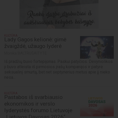
KULTŪRA
Lady Gagos kelionė: gimė
žvaigždė, užaugo lyderė
Monika BALTRUŠAITYTĖ
Iš pradžių buvo fortepijonas. Paskui patyčios. Devyniolikos
ji buvo atleista iš pirmosios įrašų kompanijos ir patyrė
seksualinį smurtą, bet net septynerius metus apie jį nieko
nesa...
KULTŪRA
Pastabos iš svarbiausio
ekonomikos ir verslo
lyderystės forumo Lietuvoje
„Lietuvos Davosas 2026“