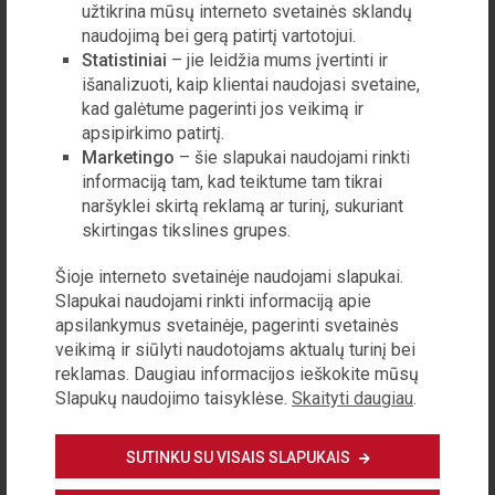
užtikrina mūsų interneto svetainės sklandų
Prisiglaudė pas tetą, bet ją pačią ištrėmė 1948-
naudojimą bei gerą patirtį vartotojui.
aisiais. Tada jis taip pat prisijungė prie partizanų,
Statistiniai
– jie leidžia mums įvertinti ir
išanalizuoti, kaip klientai naudojasi svetaine,
tapo kulkosvaidininku. Jono pravardė buvo
kad galėtume pagerinti jos veikimą ir
Lašas.“
apsipirkimo patirtį.
Marketingo
– šie slapukai naudojami rinkti
Broliai glaudėsi miške, slapstėsi bunkeriuose, o
informaciją tam, kad teiktume tam tikrai
maisto ieškoti eidavo pas ūkininkus. Ne kiekvienas
naršyklei skirtą reklamą ar turinį, sukuriant
skirtingas tikslines grupes.
kaimo ūkininkas turėjo ką pasiūlyti: okupantai
išvalė aruodus, javus – viską lyg šluota iššlavė.
Šioje interneto svetainėje naudojami slapukai.
„Nieko nepaliko net šeimoms su mažais vaikais,
Slapukai naudojami rinkti informaciją apie
bet vis tiek būta lietuvių, kurie labai padėjo
apsilankymus svetainėje, pagerinti svetainės
veikimą ir siūlyti naudotojams aktualų turinį bei
partizanams, maitindavo net ne po vieną, o visą
reklamas. Daugiau informacijos ieškokite mūsų
būrį“, – prisimena Adelė.
Slapukų naudojimo taisyklėse.
Skaityti daugiau
.
SUTINKU SU VISAIS SLAPUKAIS
ŠIS STRAIPSNIS SKIRTAS