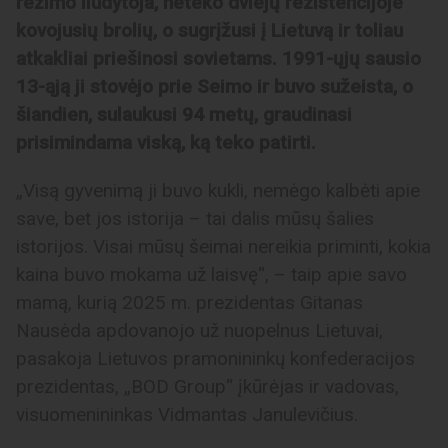
režimo liudytoja, neteko dviejų rezistencijoje
kovojusių brolių, o sugrįžusi į Lietuvą ir toliau
atkakliai priešinosi sovietams. 1991-ųjų sausio
13-ąją ji stovėjo prie Seimo ir buvo sužeista, o
šiandien, sulaukusi 94 metų, graudinasi
prisimindama viską, ką teko patirti.
„Visą gyvenimą ji buvo kukli, nemėgo kalbėti apie
save, bet jos istorija – tai dalis mūsų šalies
istorijos. Visai mūsų šeimai nereikia priminti, kokia
kaina buvo mokama už laisvę“, – taip apie savo
mamą, kurią 2025 m. prezidentas Gitanas
Nausėda apdovanojo už nuopelnus Lietuvai,
pasakoja Lietuvos pramonininkų konfederacijos
prezidentas, „BOD Group“ įkūrėjas ir vadovas,
visuomenininkas Vidmantas Janulevičius.