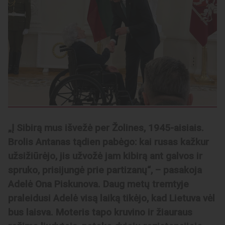
„Į Sibirą mus išvežė per Žolines, 1945-aisiais.
Brolis Antanas tądien pabėgo: kai rusas kažkur
užsižiūrėjo, jis užvožė jam kibirą ant galvos ir
spruko, prisijungė prie partizanų“, – pasakoja
Adelė Ona Piskunova. Daug metų tremtyje
praleidusi Adelė visą laiką tikėjo, kad Lietuva vėl
bus laisva. Moteris tapo kruvino ir žiauraus