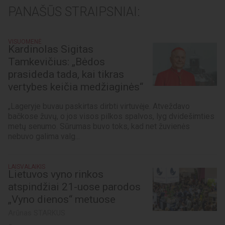
PANAŠŪS STRAIPSNIAI:
VISUOMENĖ
Kardinolas Sigitas
Tamkevičius: „Bėdos
prasideda tada, kai tikras
vertybes keičia medžiaginės“
„Lageryje buvau paskirtas dirbti virtuvėje. Atveždavo
bačkose žuvų, o jos visos pilkos spalvos, lyg dvidešimties
metų senumo. Sūrumas buvo toks, kad net žuvienės
nebuvo galima valg...
LAISVALAIKIS
Lietuvos vyno rinkos
atspindžiai 21-uose parodos
„Vyno dienos“ metuose
Arūnas STARKUS