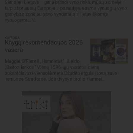
Šiandien Lietuva – gana brandi vyno rinka, mūsų someljė –
tarp stipriausių Europoje ir pasaulyje, esame vynuogių vyno
gamybos zona su savo vyndariais ir lietuviškomis
vynuogėmis. V...
KULTŪRA
Knygų rekomendacijos 2026
vasara
Maggie O’Farrell „Hamnetas“ Išleido
„Baltos lankos“ Vieną 1596-ųjų vasaros dieną
sukarščiavusi vienuolikmetė Džudita atgula į lovą savo
namuose Stratforde. Jos dvynys brolis Hamnet...