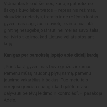
Vidmantas kilo iš šeimos, kurioje patriotizmo
šaknys buvo labai tvirtos – represinis režimas,
skaudžios netektys, tremtis ir ne rožėmis klotas
gyvenimas sugrįžus į sovietų režimo nualintą
gimtinę nesugebėjo išrauti nei meilės savo šaliai,
nei tvirto tikėjimo, kad Lietuva vėl atsistos ant
kojų.
Kunigas per pamokslą įspėjo apie didelį kardą
„Prieš karą gyvenimas buvo gražus ir ramus.
Pamenu mūsų raudonų plytų namą, pamenu
jaunimo vakarėlius ir šokius. Tuo metu taip
norėjosi greičiau suaugti, kad galėtum visur
dalyvauti be tėvų leidimo ir kontrolės“, – pasakoja
Adelė.