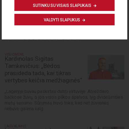
SUTINKU SU VISAIS SLAPUKAIS
VALDYTI SLAPUKUS
PANAŠŪS STRAIPSNIAI:
VISUOMENĖ
Kardinolas Sigitas
Tamkevičius: „Bėdos
prasideda tada, kai tikras
vertybes keičia medžiaginės“
„Lageryje buvau paskirtas dirbti virtuvėje. Atveždavo
bačkose žuvų, o jos visos pilkos spalvos, lyg dvidešimties
metų senumo. Sūrumas buvo toks, kad net žuvienės
nebuvo galima valg...
LAISVALAIKIS