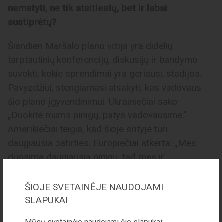
nematyti, ne tik atsitiestų, bet ir labai
sustiprėtų?
Šiandien Maršalo plano vizija yra didelių
tarptautinių konferencijų, diskusijų ir bandymo
suvokti, kokie sprendimai yra geriausi, stadijos.
Pavyzdžiui, stengiamasi atsakyti, kas vadovaus
šio plano įgyvendinimui. Ukrainiečiai sako:
„Duokite mums pinigų, patys vadovausime.“
Amerikiečiai teigia, kad šioje srityje turi
daugiausia patirties. Europiečiai atkerta: „Mes
duosime daugiausia pinigų, tad mes ir
vadovausime.“ Ir nors dabartinėje situacijoje tai
atrodo mažareikšmis klausimas, dėl jo būtina
ŠIOJE SVETAINĖJE NAUDOJAMI
sutarti. Kaip suprantu, šiuo metu amerikiečiai lyg
SLAPUKAI
ir pritaria, kad įgyvendinant Maršalo planą
Mūsų svetainėje naudojami šie slapukai: