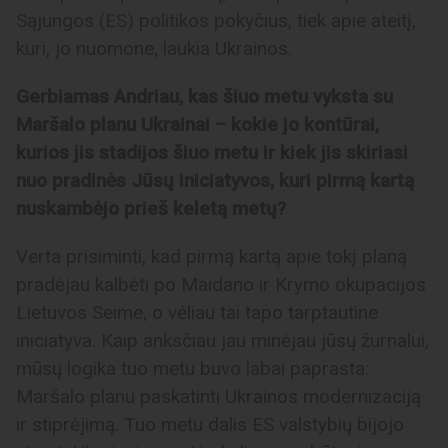
Sąjungos (ES) politikos pokyčius, tiek apie ateitį,
kuri, jo nuomone, laukia Ukrainos.
Gerbiamas Andriau, kas šiuo metu vyksta su
Maršalo planu Ukrainai – kokie jo kontūrai,
kurios jis stadijos šiuo metu ir kiek jis skiriasi
nuo pradinės Jūsų iniciatyvos, kuri pirmą kartą
nuskambėjo prieš keletą metų?
Verta prisiminti, kad pirmą kartą apie tokį planą
pradėjau kalbėti po Maidano ir Krymo okupacijos
Lietuvos Seime, o vėliau tai tapo tarptautine
iniciatyva. Kaip anksčiau jau minėjau jūsų žurnalui,
mūsų logika tuo metu buvo labai paprasta:
Maršalo planu paskatinti Ukrainos modernizaciją
ir stiprėjimą. Tuo metu dalis ES valstybių bijojo