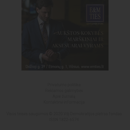
Privatumo politika
Reklamos galimybės
Apie žurnalą
Kontaktinė informacija
Visos teisės saugomos © 2020 VšĮ Demokratijos plėtros fondas
ISSN 1822-6574