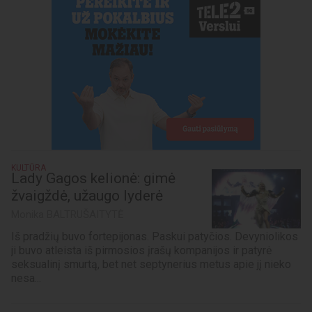
KULTŪRA
Lady Gagos kelionė: gimė
žvaigždė, užaugo lyderė
Monika BALTRUŠAITYTĖ
Iš pradžių buvo fortepijonas. Paskui patyčios. Devyniolikos
ji buvo atleista iš pirmosios įrašų kompanijos ir patyrė
seksualinį smurtą, bet net septynerius metus apie jį nieko
nesa...