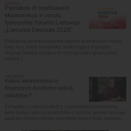
KULTŪRA
Pastabos iš svarbiausio
ekonomikos ir verslo
lyderystės forumo Lietuvoje
„Lietuvos Davosas 2026“
Didžiausią poveikį konkurencingumui artimiausiais metais
turės trys sritys: energetika, technologijos ir gynyba
Virginija Gečaitė, Europos investicijų banko grupės biuro
vadovė L...
VISUOMENĖ
Kokio ekonominio ir
finansinio švietimo reikia
valstybei?
Žvelgdami į Lietuvos ateitį ir į egzistuojančius rezervus,
kurie leistų Lietuvos ekonomikai ir piliečių gerovei greičiau
augti bei didintų vienybę valstybėje, todėl ji būtų saugesn...