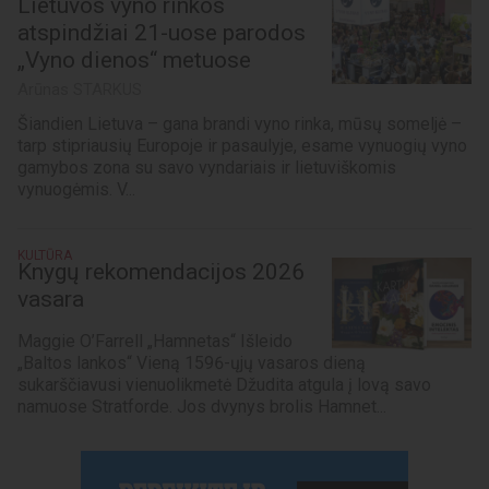
Lietuvos vyno rinkos
atspindžiai 21-uose parodos
„Vyno dienos“ metuose
Arūnas STARKUS
Šiandien Lietuva – gana brandi vyno rinka, mūsų someljė –
tarp stipriausių Europoje ir pasaulyje, esame vynuogių vyno
gamybos zona su savo vyndariais ir lietuviškomis
vynuogėmis. V...
KULTŪRA
Knygų rekomendacijos 2026
vasara
Maggie O’Farrell „Hamnetas“ Išleido
„Baltos lankos“ Vieną 1596-ųjų vasaros dieną
sukarščiavusi vienuolikmetė Džudita atgula į lovą savo
namuose Stratforde. Jos dvynys brolis Hamnet...