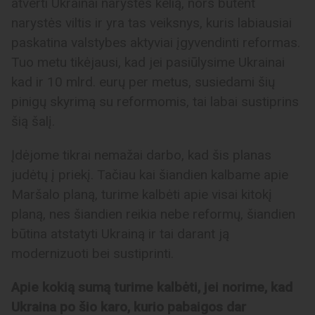
atverti Ukrainai narystės kelią, nors būtent
narystės viltis ir yra tas veiksnys, kuris labiausiai
paskatina valstybes aktyviai įgyvendinti reformas.
Tuo metu tikėjausi, kad jei pasiūlysime Ukrainai
kad ir 10 mlrd. eurų per metus, susiedami šių
pinigų skyrimą su reformomis, tai labai sustiprins
šią šalį.
Įdėjome tikrai nemažai darbo, kad šis planas
judėtų į priekį. Tačiau kai šiandien kalbame apie
Maršalo planą, turime kalbėti apie visai kitokį
planą, nes šiandien reikia nebe reformų, šiandien
būtina atstatyti Ukrainą ir tai darant ją
modernizuoti bei sustiprinti.
Apie kokią sumą turime kalbėti, jei norime, kad
Ukraina po šio karo, kurio pabaigos dar