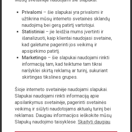
lyderiaujantį vaidmenį atliktų Europa.
Privalomi
– šie slapukai yra privalomi ir
užtikrina mūsų interneto svetainės sklandų
naudojimą bei gerą patirtį vartotojui.
ŠIS STRAIPSNIS SKIRTAS
Statistiniai
– jie leidžia mums įvertinti ir
PRENUMERATORIAMS
išanalizuoti, kaip klientai naudojasi svetaine,
kad galėtume pagerinti jos veikimą ir
PRENUMERUOTI
apsipirkimo patirtį.
Marketingo
– šie slapukai naudojami rinkti
informaciją tam, kad teiktume tam tikrai
PIRKTI STRAIPSNĮ
naršyklei skirtą reklamą ar turinį, sukuriant
skirtingas tikslines grupes.
Šioje interneto svetainėje naudojami slapukai.
Slapukai naudojami rinkti informaciją apie
apsilankymus svetainėje, pagerinti svetainės
veikimą ir siūlyti naudotojams aktualų turinį bei
reklamas. Daugiau informacijos ieškokite mūsų
Slapukų naudojimo taisyklėse.
Skaityti daugiau
.