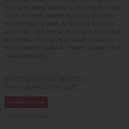
rekordiniu tempu, vidutiniškai po vieną per dieną.
Todėl net negaliu pateikti tikslaus jų skaičiaus –
kol pasirodys žurnalas, jis tikrai bus išaugęs ir
viršys 745 – tiek, kiek jų yra šiandien, kai rašau šį
komentarą. 107 iš jų yra Europoje. Pagaliau ir
mūsų žemynas spurtavo – šiemet atsirado net 41
naujas vienaragis.
ŠIS STRAIPSNIS SKIRTAS
PRENUMERATORIAMS
PRENUMERUOTI
PIRKTI STRAIPSNĮ