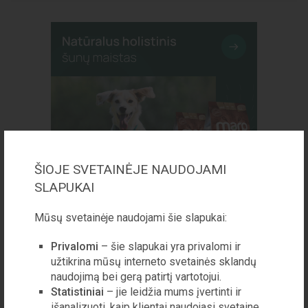
ŠIOJE SVETAINĖJE NAUDOJAMI
SLAPUKAI
PANAŠŪS STRAIPSNIAI:
Mūsų svetainėje naudojami šie slapukai:
Privalomi
– šie slapukai yra privalomi ir
VISUOMENĖ
užtikrina mūsų interneto svetainės sklandų
Kardinolas Sigitas
naudojimą bei gerą patirtį vartotojui.
Tamkevičius: „Bėdos
Statistiniai
– jie leidžia mums įvertinti ir
prasideda tada, kai tikras
išanalizuoti, kaip klientai naudojasi svetaine,