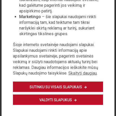
vertybes keičia medžiaginės“
kad galėtume pagerinti jos veikimą ir
apsipirkimo patirtį.
„Lageryje buvau paskirtas dirbti virtuvėje. Atveždavo
Marketingo
– šie slapukai naudojami rinkti
bačkose žuvų, o jos visos pilkos spalvos, lyg dvidešimties
informaciją tam, kad teiktume tam tikrai
metų senumo. Sūrumas buvo toks, kad net žuvienės
naršyklei skirtą reklamą ar turinį, sukuriant
nebuvo galima valg...
skirtingas tikslines grupes.
Šioje interneto svetainėje naudojami slapukai.
LAISVALAIKIS
Lietuvos vyno rinkos
Slapukai naudojami rinkti informaciją apie
atspindžiai 21-uose parodos
apsilankymus svetainėje, pagerinti svetainės
„Vyno dienos“ metuose
veikimą ir siūlyti naudotojams aktualų turinį bei
reklamas. Daugiau informacijos ieškokite mūsų
Arūnas STARKUS
Slapukų naudojimo taisyklėse.
Skaityti daugiau
.
Šiandien Lietuva – gana brandi vyno rinka, mūsų someljė –
tarp stipriausių Europoje ir pasaulyje, esame vynuogių vyno
SUTINKU SU VISAIS SLAPUKAIS
gamybos zona su savo vyndariais ir lietuviškomis
vynuogėmis. V...
VALDYTI SLAPUKUS
KULTŪRA
Knygų rekomendacijos 2026