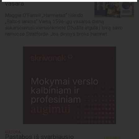
vasara
Maggie O’Farrell „Hamnetas“ Išleido
„Baltos lankos“ Vieną 1596-ųjų vasaros dieną
sukarščiavusi vienuolikmetė Džudita atgula į lovą savo
namuose Stratforde. Jos dvynys brolis Hamnet...
KULTŪRA
Pastabos iš svarbiausio