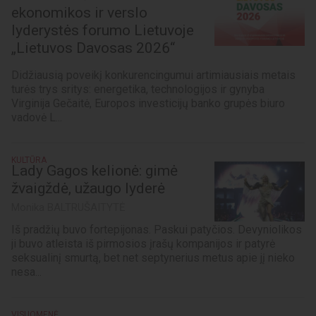
ekonomikos ir verslo
lyderystės forumo Lietuvoje
„Lietuvos Davosas 2026“
Didžiausią poveikį konkurencingumui artimiausiais metais
turės trys sritys: energetika, technologijos ir gynyba
Virginija Gečaitė, Europos investicijų banko grupės biuro
vadovė L...
KULTŪRA
Lady Gagos kelionė: gimė
žvaigždė, užaugo lyderė
Monika BALTRUŠAITYTĖ
Iš pradžių buvo fortepijonas. Paskui patyčios. Devyniolikos
ji buvo atleista iš pirmosios įrašų kompanijos ir patyrė
seksualinį smurtą, bet net septynerius metus apie jį nieko
nesa...
VISUOMENĖ