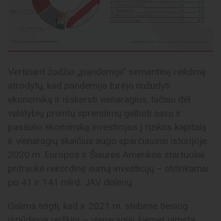
Vertinant žodžio „pandemija“ semantinę reikšmę
atrodytų, kad pandemija turėjo nužudyti
ekonomiką ir išskersti vienaragius, tačiau dėl
valstybių priimtų sprendimų gelbėti savo ir
pasaulio ekonomiką investicijos į rizikos kapitalą
ir vienaragių skaičius augo sparčiausiai istorijoje.
2020 m. Europos ir Šiaurės Amerikos startuoliai
pritraukė rekordinę sumą investicijų – atitinkamai
po 41 ir 141 mlrd. JAV dolerių.
Galima teigti, kad ir 2021 m. stebime tiesiog
įspūdingą reiškinį – vienaragiai šiemet gimsta