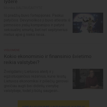
lyderė
Monika BALTRUŠAITYTĖ
Iš pradžių buvo fortepijonas. Paskui
patyčios. Devyniolikos ji buvo atleista iš
pirmosios įrašų kompanijos ir patyrė
seksualinį smurtą, bet net septynerius
metus apie jį nieko nesa...
VISUOMENĖ
Kokio ekonominio ir finansinio švietimo
reikia valstybei?
Žvelgdami į Lietuvos ateitį ir į
egzistuojančius rezervus, kurie leistų
Lietuvos ekonomikai ir piliečių gerovei
greičiau augti bei didintų vienybę
valstybėje, todėl ji būtų saugesn...