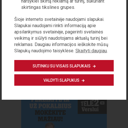
naršyklei skirtą reklamą ar turinį, sukuriant
Europoje ir pasaulyje, esame vynuogių
skirtingas tikslines grupes.
vyno gamybos zona su savo vyndariais
ir lietuviškomis vynuogėmis. V...
Šioje interneto svetainėje naudojami slapukai.
Slapukai naudojami rinkti informaciją apie
apsilankymus svetainėje, pagerinti svetainės
KULTŪRA
veikimą ir siūlyti naudotojams aktualų turinį bei
Knygų rekomendacijos 2026 vasara
reklamas. Daugiau informacijos ieškokite mūsų
Slapukų naudojimo taisyklėse.
Skaityti daugiau
.
Maggie O’Farrell „Hamnetas“ Išleido
„Baltos lankos“ Vieną 1596-ųjų vasaros
dieną sukarščiavusi vienuolikmetė
SUTINKU SU VISAIS SLAPUKAIS
Džudita atgula į lovą savo namuose
Stratforde. Jos dvynys brolis Hamnet...
VALDYTI SLAPUKUS