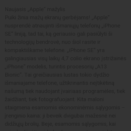
Naujasis „Apple“ mažylis
Puiki žinia mažų ekranų gerbėjams! „Apple“
nusprendė atnaujinti išmaniųjų telefonų „iPhone
SE“ liniją, tad tai, ką geriausio gali pasiūlyti ši
technologijų bendrovė, nuo šiol rasite ir
kompaktiškame telefone. „iPhone SE“ yra
galingiausias visų laikų 4,7 colio ekrano įstrižainės
„iPhone“ modelis, turintis procesorių „A13
Bionic“. Tai greičiausias lustas tokio dydžio
išmaniajame telefone, užtikrinantis neįtikėtiną
našumą tiek naudojant įvairiaas programėles, tiek
žaidžiant, tiek fotografuojant. Kita maloni
staigmena esamomis ekonominėmis sąlygomis –
įrenginio kaina: ji beveik dvigubai mažesnė nei
didžiųjų brolių. Beje, esamomis sąlygomis, kai