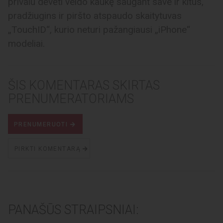
privalu dėvėti veido kaukę saugant save ir kitus,
pradžiugins ir piršto atspaudo skaitytuvas
„TouchID“, kurio neturi pažangiausi „iPhone“
modeliai.
ŠIS KOMENTARAS SKIRTAS
PRENUMERATORIAMS
PRENUMERUOTI
PIRKTI KOMENTARĄ
PANAŠŪS STRAIPSNIAI: