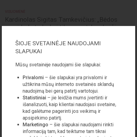
VISUOMENĖ
Kardinolas Sigitas Tamkevičius: „Bėdos
prasideda tada, kai tikras vertybes keičia
medžiaginės“
ŠIOJE SVETAINĖJE NAUDOJAMI
„Lageryje buvau paskirtas dirbti
SLAPUKAI
virtuvėje. Atveždavo bačkose žuvų, o
jos visos pilkos spalvos, lyg
Mūsų svetainėje naudojami šie slapukai:
dvidešimties metų senumo. Sūrumas
buvo toks, kad net žuvienės nebuvo
galima valg...
Privalomi
– šie slapukai yra privalomi ir
užtikrina mūsų interneto svetainės sklandų
naudojimą bei gerą patirtį vartotojui.
Statistiniai
– jie leidžia mums įvertinti ir
LAISVALAIKIS
išanalizuoti, kaip klientai naudojasi svetaine,
Lietuvos vyno rinkos atspindžiai 21-uose
kad galėtume pagerinti jos veikimą ir
parodos „Vyno dienos“ metuose
apsipirkimo patirtį.
Arūnas STARKUS
Marketingo
– šie slapukai naudojami rinkti
Šiandien Lietuva – gana brandi vyno
informaciją tam, kad teiktume tam tikrai
rinka, mūsų someljė – tarp stipriausių