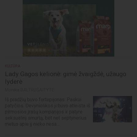
KULTŪRA
Lady Gagos kelionė: gimė žvaigždė, užaugo
lyderė
Monika BALTRUŠAITYTĖ
Iš pradžių buvo fortepijonas. Paskui
patyčios. Devyniolikos ji buvo atleista iš
pirmosios įrašų kompanijos ir patyrė
seksualinį smurtą, bet net septynerius
metus apie jį nieko nesa...