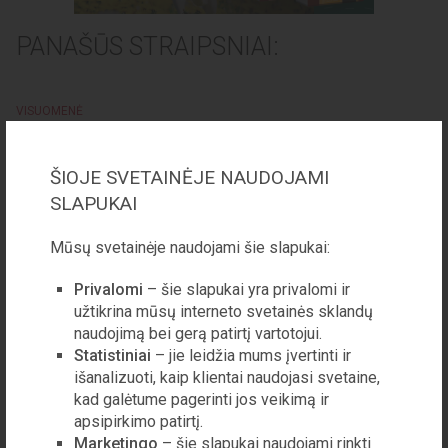
PANAŠŪS STRAIPSNIAI:
VISUOMENĖ
Kardinolas Sigitas Tamkevičius: „Bėdos
prasideda tada, kai tikras vertybes keičia
ŠIOJE SVETAINĖJE NAUDOJAMI
medžiaginės“
SLAPUKAI
„Lageryje buvau paskirtas dirbti
virtuvėje. Atveždavo bačkose žuvų, o
Mūsų svetainėje naudojami šie slapukai:
jos visos pilkos spalvos, lyg
dvidešimties metų senumo. Sūrumas
Privalomi
– šie slapukai yra privalomi ir
buvo toks, kad net žuvienės nebuvo
užtikrina mūsų interneto svetainės sklandų
galima valg...
naudojimą bei gerą patirtį vartotojui.
Statistiniai
– jie leidžia mums įvertinti ir
išanalizuoti, kaip klientai naudojasi svetaine,
LAISVALAIKIS
kad galėtume pagerinti jos veikimą ir
Lietuvos vyno rinkos atspindžiai 21-uose
apsipirkimo patirtį.
parodos „Vyno dienos“ metuose
Marketingo
– šie slapukai naudojami rinkti