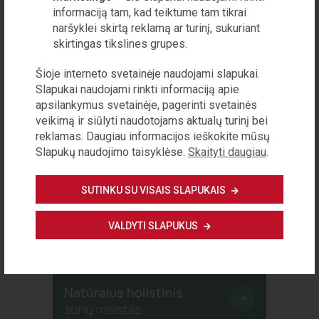
informaciją tam, kad teiktume tam tikrai
Arūnas STARKUS
naršyklei skirtą reklamą ar turinį, sukuriant
Šiandien Lietuva – gana brandi vyno
skirtingas tikslines grupes.
rinka, mūsų someljė – tarp stipriausių
Europoje ir pasaulyje, esame vynuogių
Šioje interneto svetainėje naudojami slapukai.
vyno gamybos zona su savo vyndariais
Slapukai naudojami rinkti informaciją apie
ir lietuviškomis vynuogėmis. V...
apsilankymus svetainėje, pagerinti svetainės
veikimą ir siūlyti naudotojams aktualų turinį bei
reklamas. Daugiau informacijos ieškokite mūsų
KULTŪRA
Slapukų naudojimo taisyklėse.
Skaityti daugiau
.
Knygų rekomendacijos 2026 vasara
Maggie O’Farrell „Hamnetas“ Išleido
SUTINKU SU VISAIS SLAPUKAIS
„Baltos lankos“ Vieną 1596-ųjų vasaros
dieną sukarščiavusi vienuolikmetė
VALDYTI SLAPUKUS
Džudita atgula į lovą savo namuose
Stratforde. Jos dvynys brolis Hamnet...