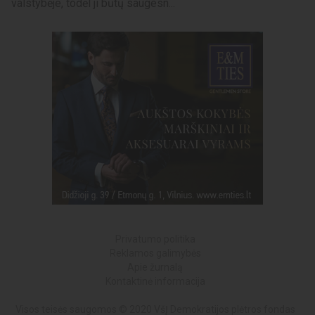
valstybėje, todėl ji būtų saugesn...
Privatumo politika
Reklamos galimybės
Apie žurnalą
Kontaktinė informacija
Visos teisės saugomos © 2020 VšĮ Demokratijos plėtros fondas