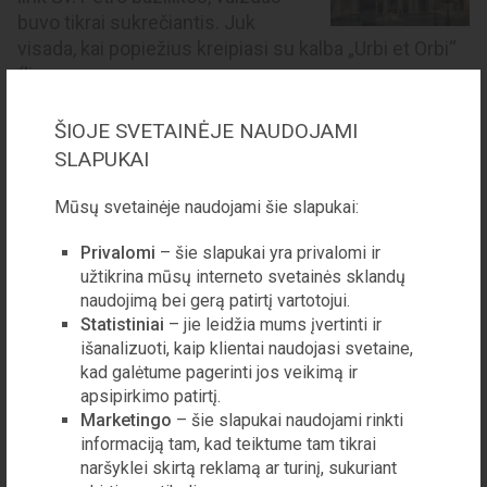
buvo tikrai sukrečiantis. Juk
visada, kai popiežius kreipiasi su kalba „Urbi et Orbi“
(lie...
ŠIOJE SVETAINĖJE NAUDOJAMI
SLAPUKAI
REDAKCIJA
Pandemijos fone Rusija ir Kinija aktyvina
Mūsų svetainėje naudojami šie slapukai:
trolių įtaigas
Skaitant Lietuvos žiniasklaidą
Privalomi
– šie slapukai yra privalomi ir
daugeliui gali susidaryti įspūdis,
užtikrina mūsų interneto svetainės sklandų
naudojimą bei gerą patirtį vartotojui.
kad Rusija ir Kinija nusprendė
Statistiniai
– jie leidžia mums įvertinti ir
Europai, ypač tokioms valstybėms
išanalizuoti, kaip klientai naudojasi svetaine,
kaip Italija ir Lietuva, pademonstruoti savo gerum...
kad galėtume pagerinti jos veikimą ir
apsipirkimo patirtį.
Marketingo
– šie slapukai naudojami rinkti
informaciją tam, kad teiktume tam tikrai
naršyklei skirtą reklamą ar turinį, sukuriant