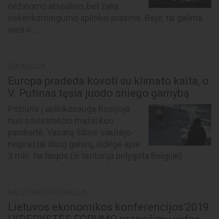
nežinomo atspalvio, bet žalia
nekenksmingumo aplinkai prasme. Beje, tai galima
sieti ir ...
REDAKCIJA
Europa pradeda kovoti su klimato kaita, o
V. Putinas tęsia juodo sniego gamybą
Požiūris į aplinkosaugą Rusijoje
nuo sovietmečio mažai kuo
pasikeitė. Vasarą Sibire siautėjo
neįprastai daug gaisrų, išdegė apie
3 mln. ha taigos (ši teritorija prilygsta Belgijai)...
VALSTYBĖS REDAKCIJA
Lietuvos ekonomikos konferencijos'2019