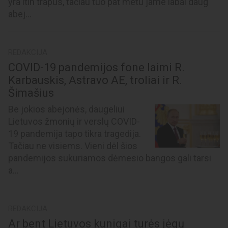
yra itin trapus, tačiau tuo pat metu jame labai daug
abej...
REDAKCIJA
COVID-19 pandemijos fone laimi R.
Karbauskis, Astravo AE, troliai ir R.
Šimašius
Be jokios abejonės, daugeliui
Lietuvos žmonių ir verslų COVID-
19 pandemija tapo tikra tragedija.
Tačiau ne visiems. Vieni dėl šios
pandemijos sukuriamos dėmesio bangos gali tarsi
a...
REDAKCIJA
Ar bent Lietuvos kunigai turės jėgų