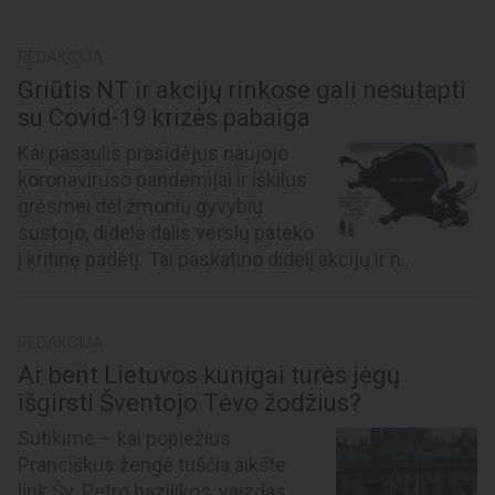
REDAKCIJA
Griūtis NT ir akcijų rinkose gali nesutapti
su Covid-19 krizės pabaiga
Kai pasaulis prasidėjus naujojo
koronaviruso pandemijai ir iškilus
grėsmei dėl žmonių gyvybių
sustojo, didelė dalis verslų pateko
į kritinę padėtį. Tai paskatino didelį akcijų ir n...
REDAKCIJA
Ar bent Lietuvos kunigai turės jėgų
išgirsti Šventojo Tėvo žodžius?
Sutikime – kai popiežius
Pranciškus žengė tuščia aikšte
link Šv. Petro bazilikos, vaizdas