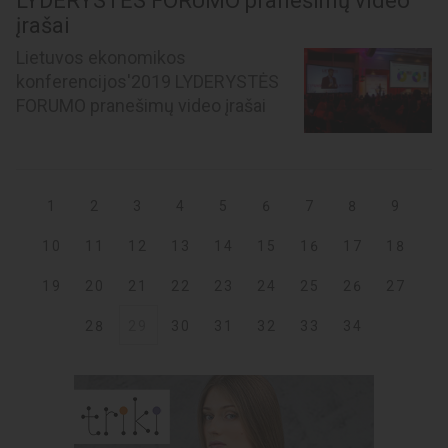
LYDERYSTĖS FORUMO pranešimų video
įrašai
Lietuvos ekonomikos
konferencijos'2019 LYDERYSTĖS
FORUMO pranešimų video įrašai
1
2
3
4
5
6
7
8
9
10
11
12
13
14
15
16
17
18
19
20
21
22
23
24
25
26
27
28
29
30
31
32
33
34