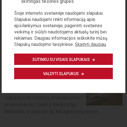
skirtingas tikslines grupes.
Šioje interneto svetainėje naudojami slapukai.
Slapukai naudojami rinkti informaciją apie
apsilankymus svetainėje, pagerinti svetainės
veikimą ir siūlyti naudotojams aktualų turinį bei
reklamas. Daugiau informacijos ieškokite mūsų
Slapukų naudojimo taisyklėse.
Skaityti daugiau
.
REDAKCIJA
SUTINKU SU VISAIS SLAPUKAIS
O juk daugelis Lietuvoje ­juokėsi iš Gretos
VALDYTI SLAPUKUS
Thunberg…
Kai jaunoji Švedijos kovotoja su
klimato kaita pareiškė, kad su tarša
reikia kovoti visomis įmanomomis
priemonėmis, todėl ji neskraidys
lėktuvais, o ypač po to, kai agresyvų aktyvi...