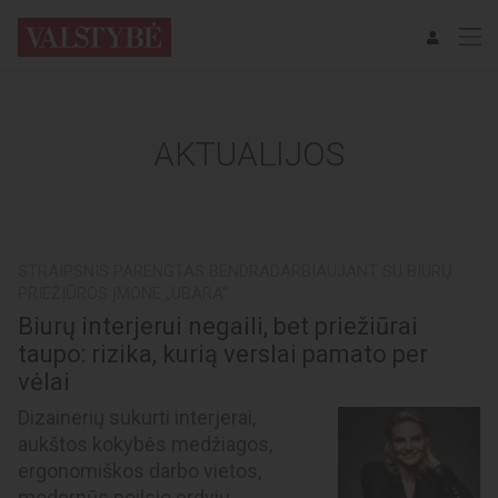
AKTUALIJOS
STRAIPSNIS PARENGTAS BENDRADARBIAUJANT SU BIURŲ
PRIEŽIŪROS ĮMONE „UBARA“
Biurų interjerui negaili, bet priežiūrai
taupo: rizika, kurią verslai pamato per
vėlai
Dizainerių sukurti interjerai,
aukštos kokybės medžiagos,
ergonomiškos darbo vietos,
modernūs poilsio erdvių