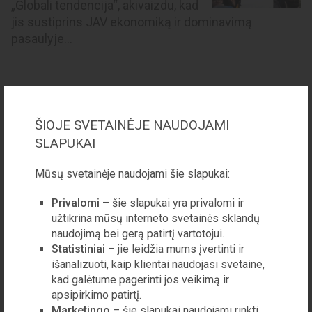
„Globali tendencija“, akivaizdu, kad
jis sustiprins JAV ekonomiką ir dominavimą
pasaulyje...
2025-ieji tapo LGBT svarbių pergalių
ŠIOJE SVETAINĖJE NAUDOJAMI
metais
SLAPUKAI
Praeitų metų balandį Lietuvos
Respublikos Konstitucinis
Mūsų svetainėje naudojami šie slapukai:
Teismas paskelbė, kad
partnerystė Lietuvoje turi būti
Privalomi
– šie slapukai yra privalomi ir
leidžiama ir tarp tos pačios lyties žmonių, o nesant
užtikrina mūsų interneto svetainės sklandų
specialaus įstaty...
naudojimą bei gerą patirtį vartotojui.
Statistiniai
– jie leidžia mums įvertinti ir
išanalizuoti, kaip klientai naudojasi svetaine,
kad galėtume pagerinti jos veikimą ir
apsipirkimo patirtį.
Marketingo
– šie slapukai naudojami rinkti