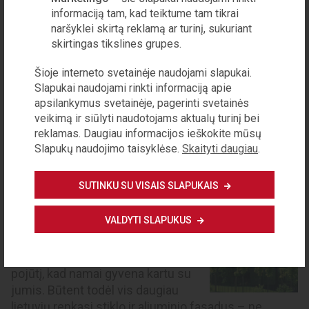
informaciją tam, kad teiktume tam tikrai
naršyklei skirtą reklamą ar turinį, sukuriant
skirtingas tikslines grupes.
Šioje interneto svetainėje naudojami slapukai.
Slapukai naudojami rinkti informaciją apie
apsilankymus svetainėje, pagerinti svetainės
veikimą ir siūlyti naudotojams aktualų turinį bei
reklamas. Daugiau informacijos ieškokite mūsų
Slapukų naudojimo taisyklėse.
Skaityti daugiau
.
STRAIPSNIS PARENGTAS BENDRADARBIAUJANT SU
„REYNAERS ALUMINIUM“
Namas, kuris spindi: ko dėl stiklas ir
SUTINKU SU VISAIS SLAPUKAIS
aliuminis tapo naujuoju architektūros
brangakmeniu
VALDYTI SLAPUKUS
Šviesa tampa architektūros
širdimi – ji kuria nuotaiką, formą ir
pojūtį, kad namai gyvena kartu su
jumis. Būtent todėl vis daugiau
lietuvių renkasi stiklo ir aliuminio fasadus – ne...