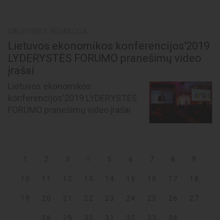
VALSTYBĖS REDAKCIJA
Lietuvos ekonomikos konferencijos'2019
LYDERYSTĖS FORUMO pranešimų video
įrašai
Lietuvos ekonomikos
konferencijos'2019 LYDERYSTĖS
FORUMO pranešimų video įrašai
1
2
3
4
5
6
7
8
9
10
11
12
13
14
15
16
17
18
19
20
21
22
23
24
25
26
27
28
29
30
31
32
33
34