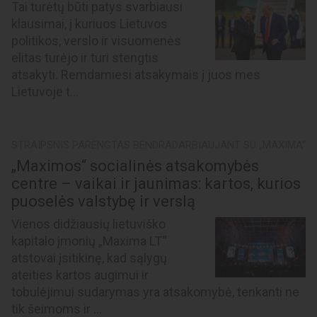
Tai turėtų būti patys svarbiausi
klausimai, į kuriuos Lietuvos
politikos, verslo ir visuomenės
elitas turėjo ir turi stengtis
atsakyti. Remdamiesi atsakymais į juos mes
Lietuvoje t...
STRAIPSNIS PARENGTAS BENDRADARBIAUJANT SU „MAXIMA“
„Maximos“ socialinės atsakomybės
centre – vaikai ir jaunimas: kartos, kurios
puoselės valstybę ir verslą
Vienos didžiausių lietuviško
kapitalo įmonių „Maxima LT“
atstovai įsitikinę, kad sąlygų
ateities kartos augimui ir
tobulėjimui sudarymas yra atsakomybė, tenkanti ne
tik šeimoms ir ...