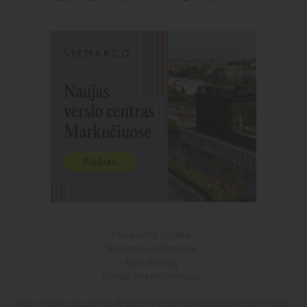
Privatumo politika
Reklamos galimybės
Apie žurnalą
Kontaktinė informacija
Visos teisės saugomos © 2020 VšĮ Demokratijos plėtros fondas