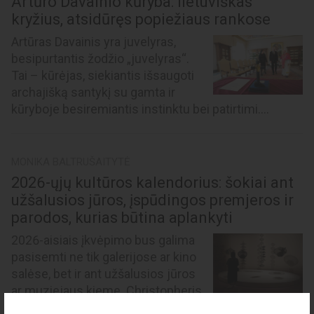
Artūro Davainio kūryba: lietuviškas
kryžius, atsidūręs popiežiaus rankose
Artūras Davainis yra juvelyras,
besipurtantis žodžio „juvelyras“.
Tai – kūrėjas, siekiantis išsaugoti
archajišką santykį su gamta ir
kūryboje besiremiantis instinktu bei patirtimi....
MONIKA BALTRUŠAITYTĖ
2026-ųjų kultūros kalendorius: šokiai ant
užšalusios jūros, įspūdingos premjeros ir
parodos, kurias būtina aplankyti
2026-aisiais įkvėpimo bus galima
pasisemti ne tik galerijose ar kino
salėse, bet ir ant užšalusios jūros
ar muziejaus kieme. Christopheris
Nolanas į ekranus grąžins Homero „Odisėją...