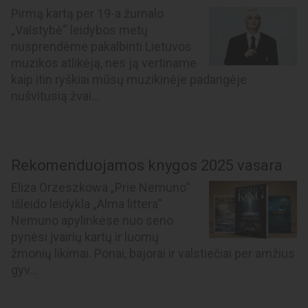
Pirmą kartą per 19-a žurnalo
„Valstybė“ leidybos metų
nusprendėme pakalbinti Lietuvos
muzikos atlikėją, nes ją vertiname
kaip itin ryškiai mūsų muzikinėje padangėje
nušvitusią žvai...
Rekomenduojamos knygos 2025 vasara
Eliza Orzeszkowa „Prie Nemuno“
Išleido leidykla „Alma littera“
Nemuno apylinkėse nuo seno
pynėsi įvairių kartų ir luomų
žmonių likimai. Ponai, bajorai ir valstiečiai per amžius
gyv...