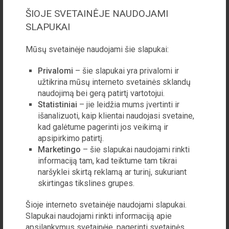
ŠIOJE SVETAINĖJE NAUDOJAMI
SLAPUKAI
Knygų rekomendacijos 166
Mūsų svetainėje naudojami šie slapukai:
Anders de la Motte „Stiklo
Privalomi
– šie slapukai yra privalomi ir
žmogus“ Išleido „Alma littera“
užtikrina mūsų interneto svetainės sklandų
Vertė Mantas Karvelis Tamsią
naudojimą bei gerą patirtį vartotojui.
žiemos naktį du miestų tyrinėtojai
Statistiniai
– jie leidžia mums įvertinti ir
įsibrauna į apleistą observatoriją. Sklando gandai,
išanalizuoti, kaip klientai naudojasi svetaine,
kad pa...
kad galėtume pagerinti jos veikimą ir
apsipirkimo patirtį.
Marketingo
– šie slapukai naudojami rinkti
informaciją tam, kad teiktume tam tikrai
naršyklei skirtą reklamą ar turinį, sukuriant
skirtingas tikslines grupes.
Šioje interneto svetainėje naudojami slapukai.
Slapukai naudojami rinkti informaciją apie
apsilankymus svetainėje, pagerinti svetainės