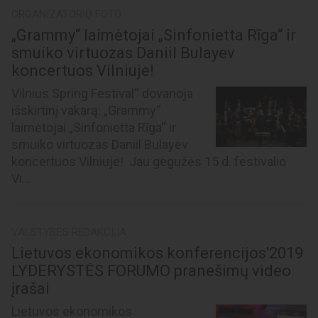
ORGANIZATORIŲ FOTO
„Grammy“ laimėtojai „Sinfonietta Rīga“ ir
smuiko virtuozas Daniil Bulayev
koncertuos Vilniuje!
Vilnius Spring Festival“ dovanoja
išskirtinį vakarą: „Grammy“
laimėtojai „Sinfonietta Rīga“ ir
smuiko virtuozas Daniil Bulayev
koncertuos Vilniuje! Jau gegužės 15 d. festivalio
Vi...
VALSTYBĖS REDAKCIJA
Lietuvos ekonomikos konferencijos'2019
LYDERYSTĖS FORUMO pranešimų video
įrašai
Lietuvos ekonomikos