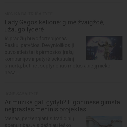
MONIKA BALTRUŠAITYTĖ
Lady Gagos kelionė: gimė žvaigždė,
užaugo lyderė
Iš pradžių buvo fortepijonas.
Paskui patyčios. Devyniolikos ji
buvo atleista iš pirmosios įrašų
kompanijos ir patyrė seksualinį
smurtą, bet net septynerius metus apie jį nieko
nesa...
UGNĖ SABAITYTĖ
Ar muzika gali gydyti? Ligoninėse gimsta
neįprastas meninis projektas
Menas, peržengiantis tradicinių
scenų ribas, vis dažniau ieško