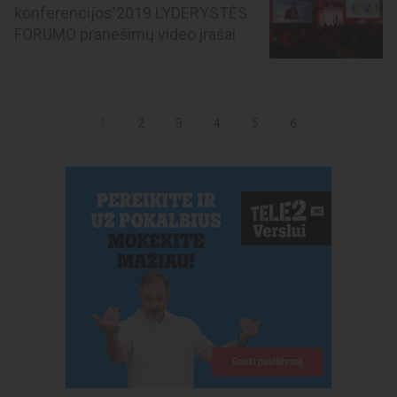
konferencijos'2019 LYDERYSTĖS
FORUMO pranešimų video įrašai
1
2
3
4
5
6