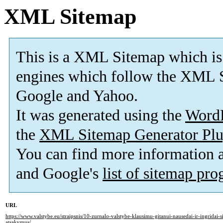
XML Sitemap
This is a XML Sitemap which is
engines which follow the XML S
Google and Yahoo.
It was generated using the
Word
the
XML Sitemap Generator Plu
You can find more information
and Google's
list of sitemap pr
URL
https://www.valstybe.eu/straipsnis/10-zurnalo-valstybe-klausimu-gitanui-nausedai-ir-ingridai-si
atsakymus/