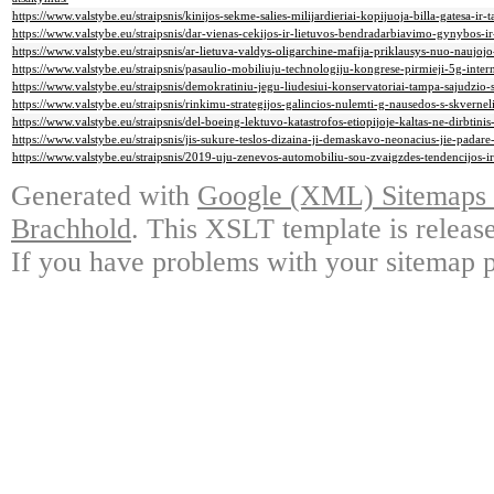
https://www.valstybe.eu/straipsnis/kinijos-sekme-salies-milijardieriai-kopijuoja-billa-gatesa-ir
https://www.valstybe.eu/straipsnis/dar-vienas-cekijos-ir-lietuvos-bendradarbiavimo-gynybos-ir
https://www.valstybe.eu/straipsnis/ar-lietuva-valdys-oligarchine-mafija-priklausys-nuo-naujojo
https://www.valstybe.eu/straipsnis/pasaulio-mobiliuju-technologiju-kongrese-pirmieji-5g-intern
https://www.valstybe.eu/straipsnis/demokratiniu-jegu-liudesiui-konservatoriai-tampa-sajudzio-s
https://www.valstybe.eu/straipsnis/rinkimu-strategijos-galincios-nulemti-g-nausedos-s-skvernel
https://www.valstybe.eu/straipsnis/del-boeing-lektuvo-katastrofos-etiopijoje-kaltas-ne-dirbtinis
https://www.valstybe.eu/straipsnis/jis-sukure-teslos-dizaina-ji-demaskavo-neonacius-jie-padare-
https://www.valstybe.eu/straipsnis/2019-uju-zenevos-automobiliu-sou-zvaigzdes-tendencijos-ir-
Generated with
Google (XML) Sitemaps G
Brachhold
. This XSLT template is releas
If you have problems with your sitemap p