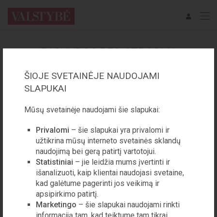
PASKYROS REGISTRACIJA
ŠIOJE SVETAINĖJE NAUDOJAMI
EL. PAŠTAS
SLAPUKAI
Mūsų svetainėje naudojami šie slapukai:
VARDAS
Privalomi
– šie slapukai yra privalomi ir
užtikrina mūsų interneto svetainės sklandų
naudojimą bei gerą patirtį vartotojui.
PAVARDĖ
Statistiniai
– jie leidžia mums įvertinti ir
išanalizuoti, kaip klientai naudojasi svetaine,
kad galėtume pagerinti jos veikimą ir
SLAPTAŽODIS
apsipirkimo patirtį.
Marketingo
– šie slapukai naudojami rinkti
informaciją tam, kad teiktume tam tikrai