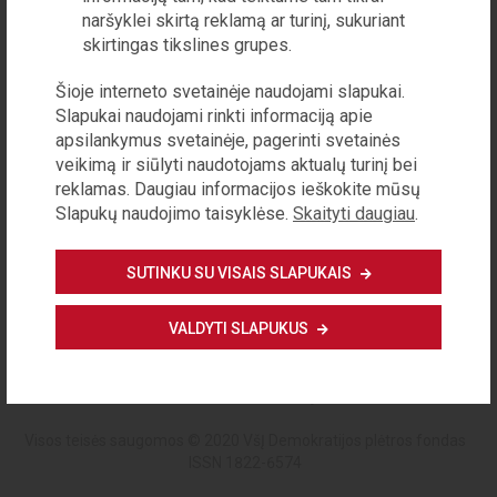
naršyklei skirtą reklamą ar turinį, sukuriant
SLAPTAŽODIS (DAR KARTĄ)
skirtingas tikslines grupes.
Šioje interneto svetainėje naudojami slapukai.
Slapukai naudojami rinkti informaciją apie
apsilankymus svetainėje, pagerinti svetainės
veikimą ir siūlyti naudotojams aktualų turinį bei
reklamas. Daugiau informacijos ieškokite mūsų
Slapukų naudojimo taisyklėse.
Skaityti daugiau
.
Registruoti paskyrą
SUTINKU SU VISAIS SLAPUKAIS
VALDYTI SLAPUKUS
Privatumo politika
Reklamos galimybės
Apie žurnalą
Kontaktinė informacija
Visos teisės saugomos © 2020 VšĮ Demokratijos plėtros fondas
ISSN 1822-6574