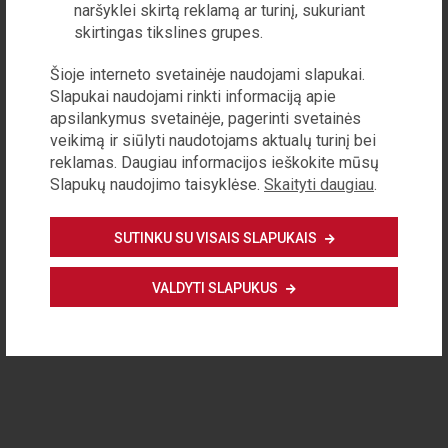
naršyklei skirtą reklamą ar turinį, sukuriant
Privatumo politika
skirtingas tikslines grupes.
Reklamos galimybės
Apie žurnalą
Kontaktinė informacija
Šioje interneto svetainėje naudojami slapukai.
Slapukai naudojami rinkti informaciją apie
Visos teisės saugomos © 2020 VšĮ Demokratijos plėtros fondas
apsilankymus svetainėje, pagerinti svetainės
ISSN 1822-6574
veikimą ir siūlyti naudotojams aktualų turinį bei
reklamas. Daugiau informacijos ieškokite mūsų
Slapukų naudojimo taisyklėse.
Skaityti daugiau
.
SUTINKU SU VISAIS SLAPUKAIS
VALDYTI SLAPUKUS