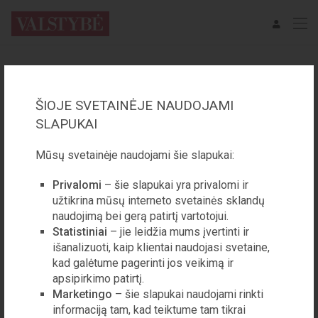
PASKYROS PRISIJUNGIMAS
ŠIOJE SVETAINĖJE NAUDOJAMI
EL. PAŠTAS
SLAPUKAI
Mūsų svetainėje naudojami šie slapukai:
SLAPTAŽODIS
Privalomi
– šie slapukai yra privalomi ir
užtikrina mūsų interneto svetainės sklandų
naudojimą bei gerą patirtį vartotojui.
Statistiniai
– jie leidžia mums įvertinti ir
Prisijungti prie paskyros
išanalizuoti, kaip klientai naudojasi svetaine,
kad galėtume pagerinti jos veikimą ir
apsipirkimo patirtį.
Pamiršote slaptažodį?
Marketingo
– šie slapukai naudojami rinkti
informaciją tam, kad teiktume tam tikrai