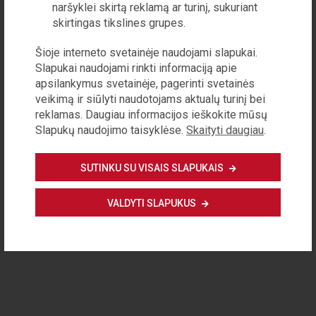
naršyklei skirtą reklamą ar turinį, sukuriant
Privatumo politika
skirtingas tikslines grupes.
Reklamos galimybės
Apie žurnalą
Kontaktinė informacija
Šioje interneto svetainėje naudojami slapukai.
Slapukai naudojami rinkti informaciją apie
Visos teisės saugomos © 2020 VšĮ Demokratijos plėtros fondas
apsilankymus svetainėje, pagerinti svetainės
ISSN 1822-6574
veikimą ir siūlyti naudotojams aktualų turinį bei
reklamas. Daugiau informacijos ieškokite mūsų
Slapukų naudojimo taisyklėse.
Skaityti daugiau
.
SUTINKU SU VISAIS SLAPUKAIS
VALDYTI SLAPUKUS