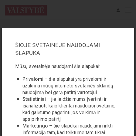
PASKYROS PRISIJUNGIMAS
ŠIOJE SVETAINĖJE NAUDOJAMI
EL. PAŠTAS
SLAPUKAI
Mūsų svetainėje naudojami šie slapukai:
SLAPTAŽODIS
Privalomi
– šie slapukai yra privalomi ir
užtikrina mūsų interneto svetainės sklandų
naudojimą bei gerą patirtį vartotojui.
Statistiniai
– jie leidžia mums įvertinti ir
Prisijungti prie paskyros
išanalizuoti, kaip klientai naudojasi svetaine,
kad galėtume pagerinti jos veikimą ir
apsipirkimo patirtį.
Pamiršote slaptažodį?
Marketingo
– šie slapukai naudojami rinkti
informaciją tam, kad teiktume tam tikrai