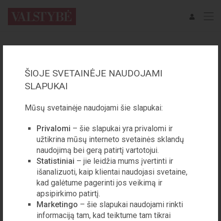
PASKYROS PRISIJUNGIMAS
ŠIOJE SVETAINĖJE NAUDOJAMI
EL. PAŠTAS
SLAPUKAI
Mūsų svetainėje naudojami šie slapukai:
SLAPTAŽODIS
Privalomi
– šie slapukai yra privalomi ir
užtikrina mūsų interneto svetainės sklandų
naudojimą bei gerą patirtį vartotojui.
Statistiniai
– jie leidžia mums įvertinti ir
Prisijungti prie paskyros
išanalizuoti, kaip klientai naudojasi svetaine,
kad galėtume pagerinti jos veikimą ir
apsipirkimo patirtį.
Pamiršote slaptažodį?
Marketingo
– šie slapukai naudojami rinkti
informaciją tam, kad teiktume tam tikrai