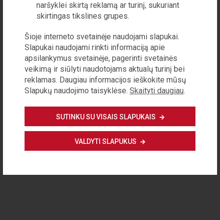
naršyklei skirtą reklamą ar turinį, sukuriant
Privatumo politika
skirtingas tikslines grupes.
Reklamos galimybės
Apie žurnalą
Kontaktinė informacija
Šioje interneto svetainėje naudojami slapukai.
Slapukai naudojami rinkti informaciją apie
Visos teisės saugomos © 2020 VšĮ Demokratijos plėtros fondas
apsilankymus svetainėje, pagerinti svetainės
ISSN 1822-6574
veikimą ir siūlyti naudotojams aktualų turinį bei
reklamas. Daugiau informacijos ieškokite mūsų
Slapukų naudojimo taisyklėse.
Skaityti daugiau
.
SUTINKU SU VISAIS SLAPUKAIS
VALDYTI SLAPUKUS